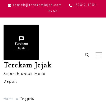
Skip
kontak@terekamjejak.com
+62812-1031-
to
3768
content
Terekam Jejak
Sejarah untuk Masa
Depan
Home
Inggris