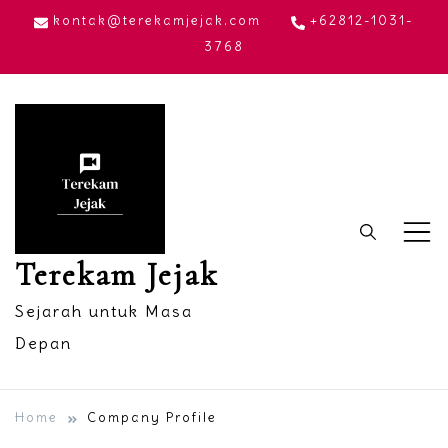
Skip
kontak@terekamjejak.com
+62812-1031-
to
3768
content
Terekam Jejak
Sejarah untuk Masa
Depan
Home
Company Profile