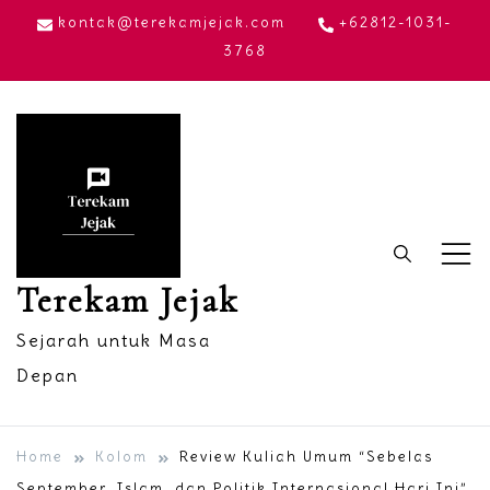
Skip
kontak@terekamjejak.com
+62812-1031-
to
3768
content
Terekam Jejak
Sejarah untuk Masa
Depan
Home
Kolom
Review Kuliah Umum “Sebelas
September, Islam, dan Politik Internasional Hari Ini”