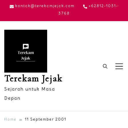
Skip
kontak@terekamjejak.com
+62812-1031-
to
3768
content
Terekam Jejak
Sejarah untuk Masa
Depan
Home
11 September 2001