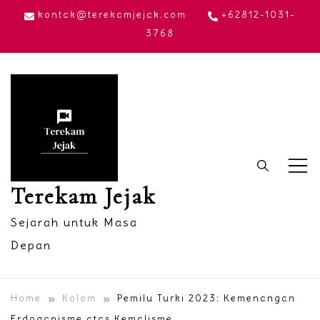
Skip
kontak@terekamjejak.com
+62812-1031-
to
3768
content
Terekam Jejak
Sejarah untuk Masa
Depan
Home
Kolom
Pemilu Turki 2023: Kemenangan
Erdoganisme atas Kemalisme