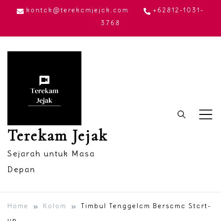
Skip
kontak@terekamjejak.com
+62812-1031-
to
3768
content
Terekam Jejak
Sejarah untuk Masa
Depan
Home
Kolom
Timbul Tenggelam Bersama Start-
up