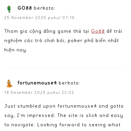
GO88
berkata:
25 November 2025 pukul 07:19
Tham gia cộng đồng game thủ tại
Go88
để trải
nghiệm các trò chơi bài, poker phổ biến nhất
hiện nay.
fortunemouse4
berkata:
18 Desember 2025 pukul 22:02
Just stumbled upon fortunemouse4 and gotta
say, I’m impressed. The site is slick and easy
to navigate. Looking forward to seeing what