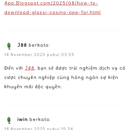
App.Blogspot.com/2025/08/how-to-
download-glassi-casino-app-for.html
J88
berkata:
18 November 2025 pukul 03:55
Đến với
J88
, bạn sẽ được trải nghiệm dịch vụ cá
cược chuyên nghiệp cùng hàng ngàn sự kiện
khuyến mãi độc quyền.
iwin
berkata:
18 November 2025 pukul 15:34