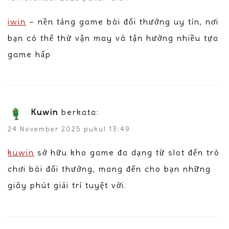
iwin
– nền tảng game bài đổi thưởng uy tín, nơi
bạn có thể thử vận may và tận hưởng nhiều tựa
game hấp
Kuwin
berkata:
24 November 2025 pukul 13:49
kuwin
sở hữu kho game đa dạng từ slot đến trò
chơi bài đổi thưởng, mang đến cho bạn những
giây phút giải trí tuyệt vời.