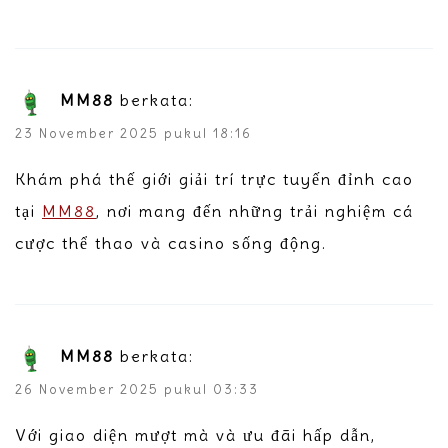
MM88
berkata:
23 November 2025 pukul 18:16
Khám phá thế giới giải trí trực tuyến đỉnh cao
tại
MM88
, nơi mang đến những trải nghiệm cá
cược thể thao và casino sống động.
MM88
berkata:
26 November 2025 pukul 03:33
Với giao diện mượt mà và ưu đãi hấp dẫn,