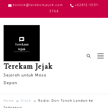
Skip
kontak@terekamjejak.com
+62812-1031-
to
3768
content
Terekam Jejak
Sejarah untuk Masa
Depan
Home
Kisah
Radio: Dari Tanah London ke
Indonesia