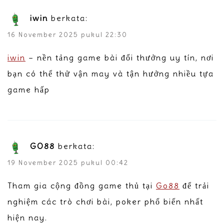
iwin
berkata:
16 November 2025 pukul 22:30
iwin
– nền tảng game bài đổi thưởng uy tín, nơi
bạn có thể thử vận may và tận hưởng nhiều tựa
game hấp
GO88
berkata:
19 November 2025 pukul 00:42
Tham gia cộng đồng game thủ tại
Go88
để trải
nghiệm các trò chơi bài, poker phổ biến nhất
hiện nay.