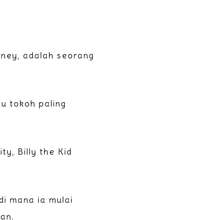
onney, adalah seorang
tu tokoh paling
y, Billy the Kid
di mana ia mulai
ian.