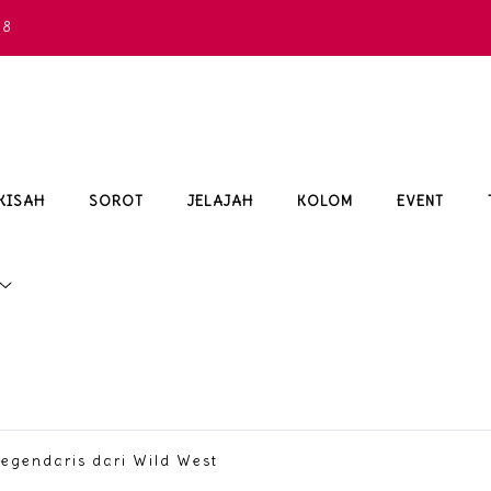
68
KISAH
SOROT
JELAJAH
KOLOM
EVENT
 Legendaris dari Wild West