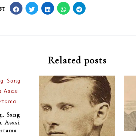
st
Related posts
g, Sang
k Asasi
ertama