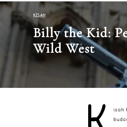
KISAH
Billy the Kid: P
Wild West
K
isah 
buda