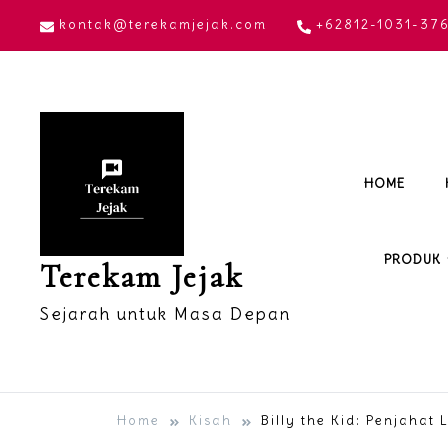
Skip
kontak@terekamjejak.com
+62812-1031-37
to
content
HOME
PRODUK
Terekam Jejak
Sejarah untuk Masa Depan
Home
Kisah
Billy the Kid: Penjahat