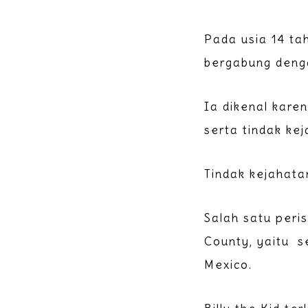
Pada usia 14 ta
bergabung deng
Ia dikenal kar
serta tindak ke
Tindak kejahata
Salah satu peri
County, yaitu s
Mexico.