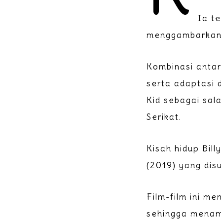
Ia t
menggambarkan k
Kombinasi antar
serta adaptasi 
Kid sebagai sal
Serikat.
Kisah hidup Bill
(2019) yang dis
Film-film ini m
sehingga menamb