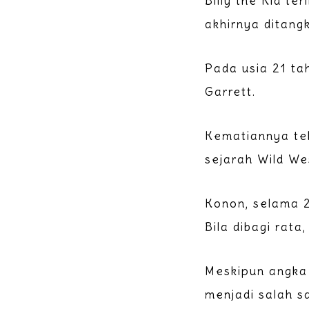
Billy the Kid t
akhirnya ditangk
Pada usia 21 ta
Garrett.
Kematiannya tel
sejarah Wild We
Konon, selama 2
Bila dibagi rat
Meskipun angka i
menjadi salah s