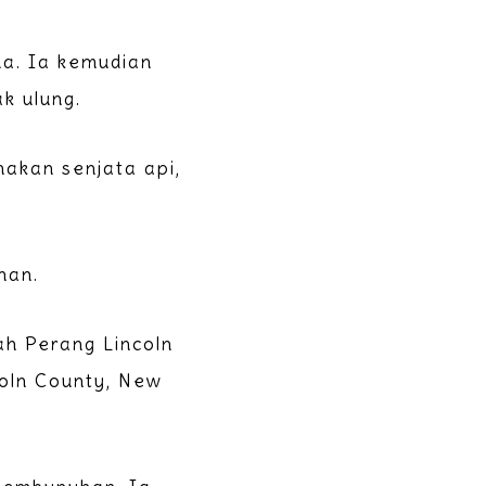
ma. Ia kemudian
k ulung.
akan senjata api,
han.
ah Perang Lincoln
coln County, New