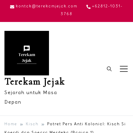
Skip
kontak@terekamjejak.com
+62812-1031-
to
3768
content
Terekam Jejak
Sejarah untuk Masa
Depan
Home
Kisah
Potret Pers Anti Kolonial: Kisah Si
Koerdi dan Soeara Merdeka (Bagian 1)