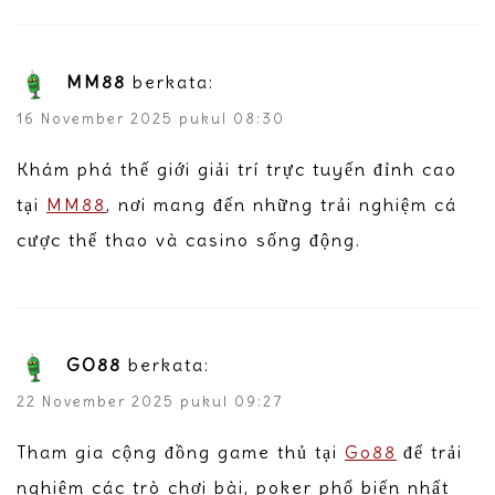
MM88
berkata:
16 November 2025 pukul 08:30
Khám phá thế giới giải trí trực tuyến đỉnh cao
tại
MM88
, nơi mang đến những trải nghiệm cá
cược thể thao và casino sống động.
GO88
berkata:
22 November 2025 pukul 09:27
Tham gia cộng đồng game thủ tại
Go88
để trải
nghiệm các trò chơi bài, poker phổ biến nhất