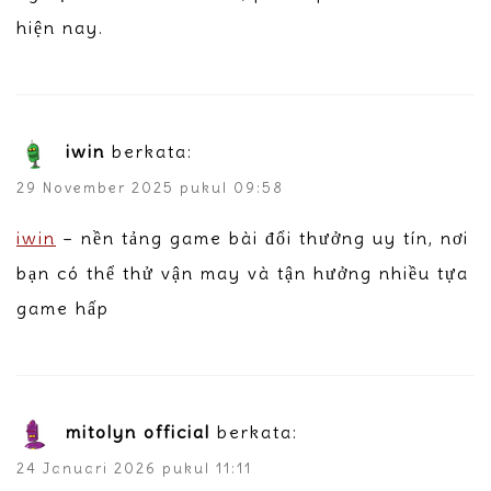
hiện nay.
iwin
berkata:
29 November 2025 pukul 09:58
iwin
– nền tảng game bài đổi thưởng uy tín, nơi
bạn có thể thử vận may và tận hưởng nhiều tựa
game hấp
mitolyn official
berkata:
24 Januari 2026 pukul 11:11