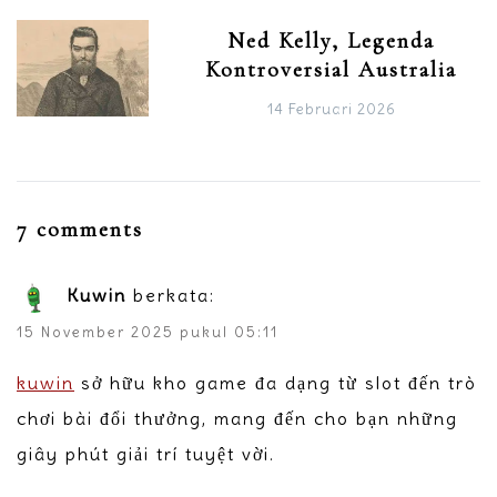
Ned Kelly, Legenda
Kontroversial Australia
14 Februari 2026
7 comments
Kuwin
berkata:
15 November 2025 pukul 05:11
kuwin
sở hữu kho game đa dạng từ slot đến trò
chơi bài đổi thưởng, mang đến cho bạn những
giây phút giải trí tuyệt vời.