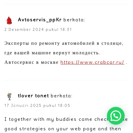
Avtoservis_ppKr
berkata:
2 Desember 2024 pukul 18:31
Эксперты по ремонту автомобилей в столице,
где вашей машине вернут молодость.
Автосервис в москве
https://www.crabcar.ru/
.
tlover tonet
berkata:
17 Januari 2025 pukul 18:05
I together with my buddies came checking the
good strategies on your web page and then