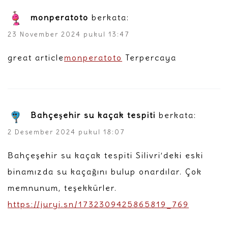
monperatoto
berkata:
23 November 2024 pukul 13:47
great article
monperatoto
Terpercaya
Bahçeşehir su kaçak tespiti
berkata:
2 Desember 2024 pukul 18:07
Bahçeşehir su kaçak tespiti Silivri’deki eski
binamızda su kaçağını bulup onardılar. Çok
memnunum, teşekkürler.
https://juryi.sn/1732309425865819_769