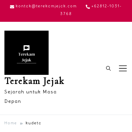
Skip
kontak@terekamjejak.com
+62812-1031-
to
3768
content
Terekam Jejak
Sejarah untuk Masa
Depan
Home
kudeta