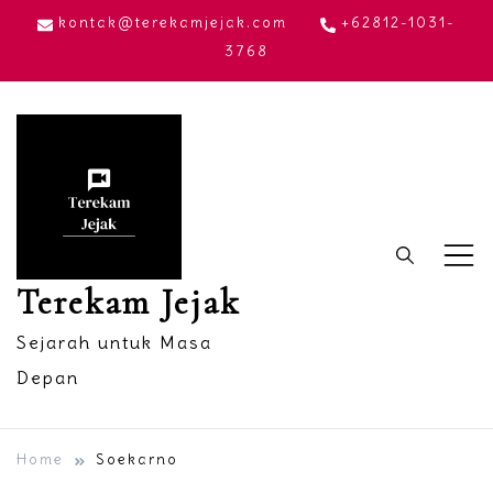
Skip
kontak@terekamjejak.com
+62812-1031-
to
3768
content
Terekam Jejak
Sejarah untuk Masa
Depan
Home
Soekarno