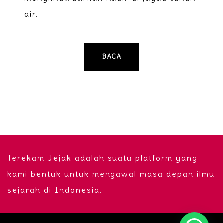
air.
BACA
Terekam Jejak adalah suatu platform yang
kami bentuk untuk mengawal masa depan ilmu
sejarah di Indonesia.