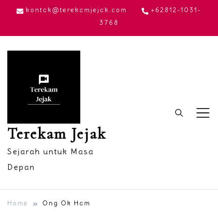
Skip
kontak@terekamjejak.com
+62812-1031-
to
3768
content
Terekam Jejak
Sejarah untuk Masa
Depan
Home
Ong Ok Ham