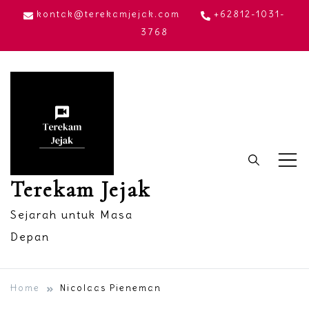
Skip
kontak@terekamjejak.com
+62812-1031-
to
3768
content
Terekam Jejak
Sejarah untuk Masa
Depan
Home
Nicolaas Pieneman