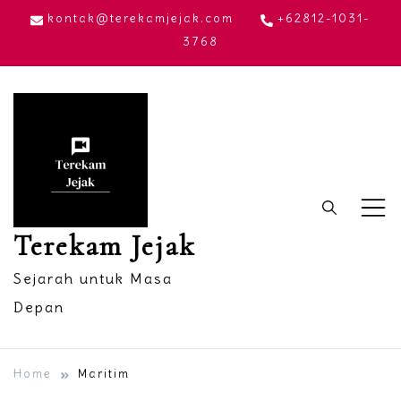
Skip
kontak@terekamjejak.com
+62812-1031-
to
3768
content
Terekam Jejak
Sejarah untuk Masa
Depan
Home
Maritim