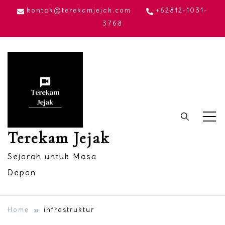
Skip
kontak@terekamjejak.com
+62812-1031-
to
3768
content
Terekam Jejak
Sejarah untuk Masa
Depan
Home
infrastruktur