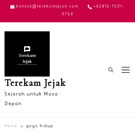
Skip
kontak@terekamjejak.com
+62812-1031-
to
3768
content
Terekam Jejak
Sejarah untuk Masa
Depan
Home
gaya hidup