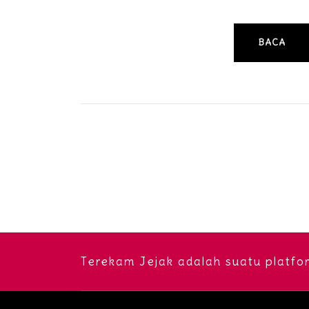
BACA
Navigasi
pos
Terekam Jejak adalah suatu platfo