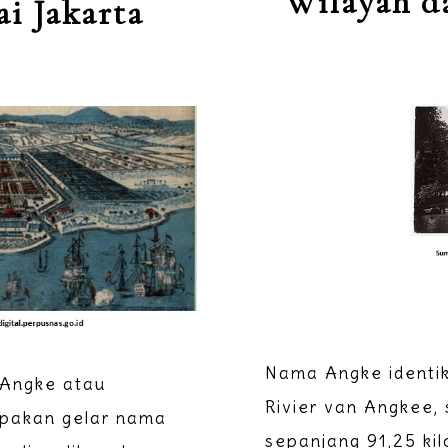
Wilayah d
i Jakarta
Nama Angke identi
 Angke atau
Rivier van Angkee
pakan gelar nama
sepanjang 91,25 kil