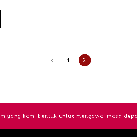
<
1
2
rm yang kami bentuk untuk mengawal masa depan