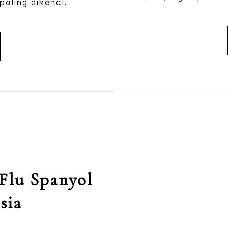
aling dikenal.
Flu Spanyol
sia