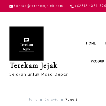
Skip
kontak@terekamjejak.com
+62812-1031-37
to
content
HOME
PRODUK
Terekam Jejak
Sejarah untuk Masa Depan
Home
Batavia
Page 2