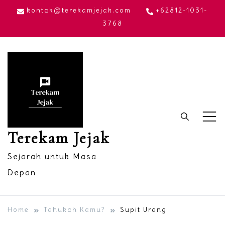
Skip
kontak@terekamjejak.com
+62812-1031-
to
3768
content
Terekam Jejak
Sejarah untuk Masa
Depan
Home
Tahukah Kamu?
Supit Urang