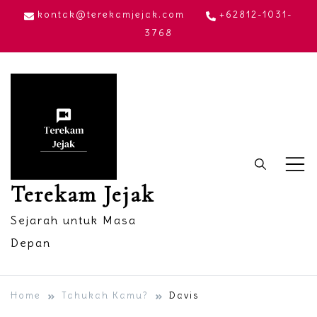
Skip
kontak@terekamjejak.com
+62812-1031-
to
3768
content
Terekam Jejak
Sejarah untuk Masa
Depan
Home
Tahukah Kamu?
Davis