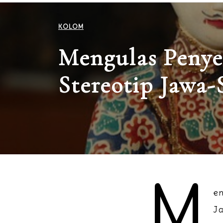
KOLOM
Mengulas Penye
Stereotip Jawa
M
e
J