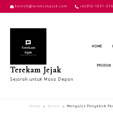
Skip
kontak@terekamjejak.com
+62812-1031-37
to
content
HOME
PRODUK
Terekam Jejak
Sejarah untuk Masa Depan
Home
Kolom
Mengulas Penyebab Pe