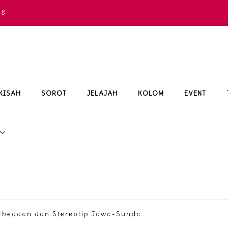
68
KISAH
SOROT
JELAJAH
KOLOM
EVENT
rbedaan dan Stereotip Jawa-Sunda