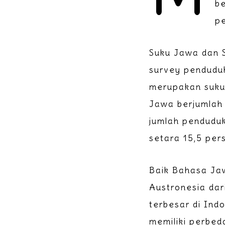
be
p
Suku Jawa dan S
survey penduduk
merupakan suku
Jawa berjumlah 
jumlah penduduk
setara 15,5 per
Baik Bahasa Ja
Austronesia da
terbesar di Ind
memiliki perbed