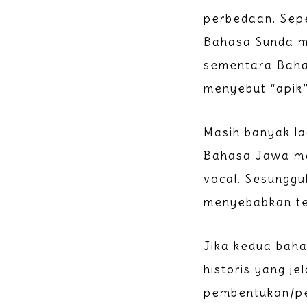
perbedaan. Sepe
Bahasa Sunda m
sementara Baha
menyebut “apik”
Masih banyak lag
Bahasa Jawa me
vocal. Sesunggu
menyebabkan te
Jika kedua baha
historis yang je
pembentukan/pe