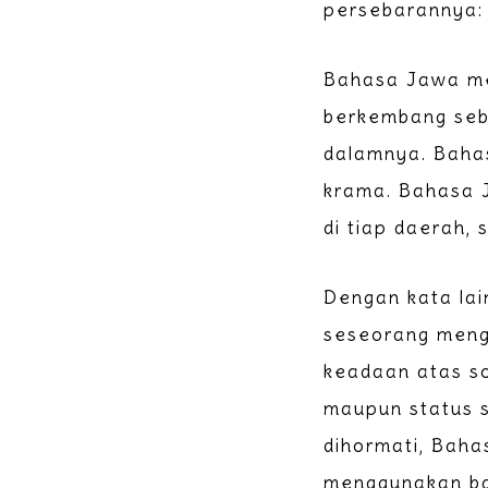
persebarannya: d
Bahasa Jawa me
berkembang seba
dalamnya. Bahas
krama. Bahasa J
di tiap daerah,
Dengan kata lai
seseorang meng
keadaan atas so
maupun status s
dihormati, Bah
menggunakan ba