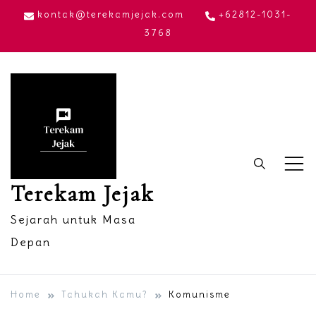
Skip
kontak@terekamjejak.com
+62812-1031-
to
3768
content
Terekam Jejak
Sejarah untuk Masa
Depan
Home
Tahukah Kamu?
Komunisme