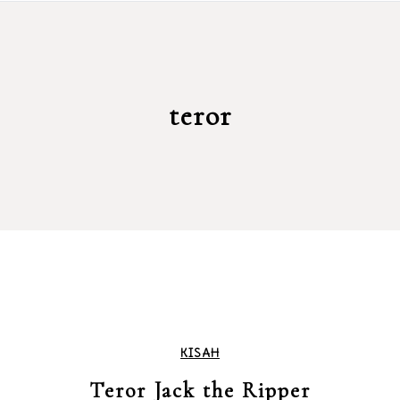
teror
KISAH
Teror Jack the Ripper