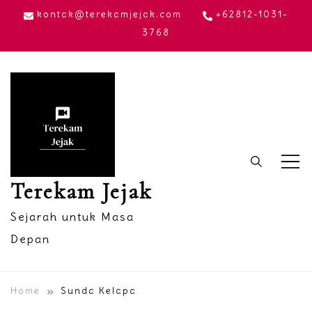
Skip
kontak@terekamjejak.com
+62812-1031-
to
3768
content
Terekam Jejak
Sejarah untuk Masa
Depan
Home
Sunda Kelapa