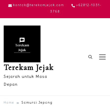
Skip
kontak@terekamjejak.com
+62812-1031-
to
3768
content
Terekam Jejak
Sejarah untuk Masa
Depan
Home
Samurai Jepang