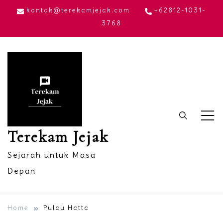
Skip
kontak@terekamjejak.com
+62812-1031-
to
3768
content
Terekam Jejak
Sejarah untuk Masa
Depan
Home
Pulau Hatta