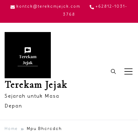
Skip
kontak@terekamjejak.com
+62812-1031-
to
3768
content
Terekam Jejak
Sejarah untuk Masa
Depan
Home
Mpu Bharadah