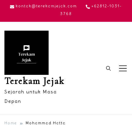
Skip
kontak@terekamjejak.com
+62812-1031-
to
3768
content
Terekam Jejak
Sejarah untuk Masa
Depan
Home
Mohammad Hatta