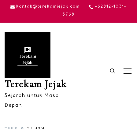
Skip
kontak@terekamjejak.com
+62812-1031-
to
3768
content
Terekam Jejak
Sejarah untuk Masa
Depan
Home
korupsi