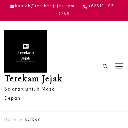
Skip
kontak@terekamjejak.com
+62812-1031-
to
3768
content
Terekam Jejak
Sejarah untuk Masa
Depan
Home
karbon