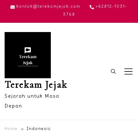
Skip
kontak@terekamjejak.com
+62812-1031-
to
3768
content
Terekam Jejak
Sejarah untuk Masa
Depan
Home
Indonesia