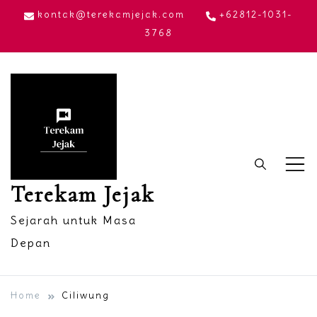
Skip
kontak@terekamjejak.com
+62812-1031-
to
3768
content
Terekam Jejak
Sejarah untuk Masa
Depan
Home
Ciliwung