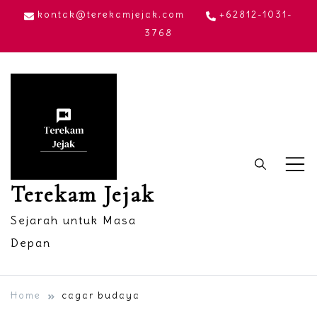
Skip
kontak@terekamjejak.com
+62812-1031-
to
3768
content
Terekam Jejak
Sejarah untuk Masa
Depan
Home
cagar budaya