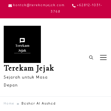
Skip
kontak@terekamjejak.com
+62812-1031-
to
3768
content
Terekam Jejak
Sejarah untuk Masa
Depan
Home
Bashar Al Asshad