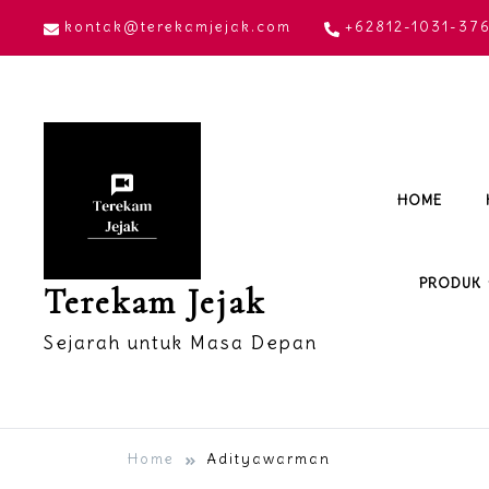
Skip
kontak@terekamjejak.com
+62812-1031-37
to
content
HOME
PRODUK
Terekam Jejak
Sejarah untuk Masa Depan
Home
Adityawarman