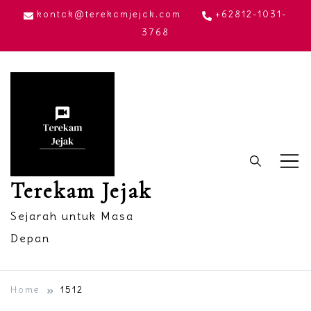
Skip
kontak@terekamjejak.com
+62812-1031-
to
3768
content
Terekam Jejak
Sejarah untuk Masa
Depan
Home
1512